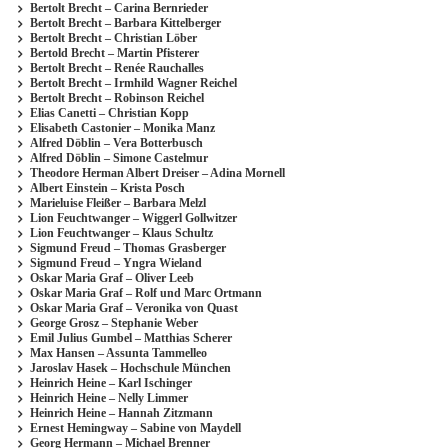
Bertolt Brecht – Carina Bernrieder
Bertolt Brecht – Barbara Kittelberger
Bertolt Brecht – Christian Löber
Bertold Brecht – Martin Pfisterer
Bertolt Brecht – Renée Rauchalles
Bertolt Brecht – Irmhild Wagner Reichel
Bertolt Brecht – Robinson Reichel
Elias Canetti – Christian Kopp
Elisabeth Castonier – Monika Manz
Alfred Döblin – Vera Botterbusch
Alfred Döblin – Simone Castelmur
Theodore Herman Albert Dreiser – Adina Mornell
Albert Einstein – Krista Posch
Marieluise Fleißer – Barbara Melzl
Lion Feuchtwanger – Wiggerl Gollwitzer
Lion Feuchtwanger – Klaus Schultz
Sigmund Freud – Thomas Grasberger
Sigmund Freud – Yngra Wieland
Oskar Maria Graf – Oliver Leeb
Oskar Maria Graf – Rolf und Marc Ortmann
Oskar Maria Graf – Veronika von Quast
George Grosz – Stephanie Weber
Emil Julius Gumbel – Matthias Scherer
Max Hansen – Assunta Tammelleo
Jaroslav Hasek – Hochschule München
Heinrich Heine – Karl Ischinger
Heinrich Heine – Nelly Limmer
Heinrich Heine – Hannah Zitzmann
Ernest Hemingway – Sabine von Maydell
Georg Hermann – Michael Brenner