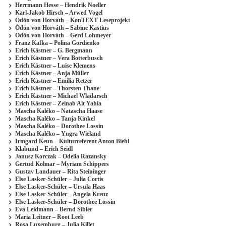
Herrmann Hesse – Hendrik Noeller
Karl-Jakob Hirsch – Arwed Vogel
Ödön von Horváth – KonTEXT Leseprojekt
Ödön von Horváth – Sabine Kastius
Ödön von Horváth – Gerd Lohmeyer
Franz Kafka – Polina Gordienko
Erich Kästner – G. Bergmann
Erich Kästner – Vera Botterbusch
Erich Kästner – Luise Klemens
Erich Kästner – Anja Müller
Erich Kästner – Emilia Retzer
Erich Kästner – Thorsten Thane
Erich Kästner – Michael Wladarsch
Erich Kästner – Zeinab Ait Yahia
Mascha Kaléko – Natascha Haase
Mascha Kaléko – Tanja Kinkel
Mascha Kaléko – Dorothee Lossin
Mascha Kaléko – Yngra Wieland
Irmgard Keun – Kulturreferent Anton Biebl
Klabund – Erich Seidl
Janusz Korczak – Odelia Razansky
Gertud Kolmar – Myriam Schippers
Gustav Landauer – Rita Steininger
Else Lasker-Schüler – Julia Cortis
Else Lasker-Schüler – Ursula Haas
Else Lasker-Schüler – Angela Kreuz
Else Lasker-Schüler – Dorothee Lossin
Eva Leidmann – Bernd Sibler
Maria Leitner – Root Leeb
Rosa Luxemburg – Julia Killet