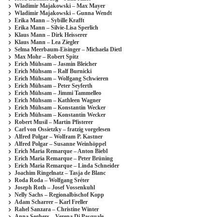
Wladimir Majakowski – Max Mayer
Wladimir Majakowski – Gunna Wendt
Erika Mann – Sybille Krafft
Erika Mann – Silvie-Lisa Sperlich
Klaus Mann – Dirk Heisserer
Klaus Mann – Lea Ziegler
Selma Meerbaum-Eisinger – Michaela Dietl
Max Mohr – Robert Spitz
Erich Mühsam – Jasmin Bleicher
Erich Mühsam – Ralf Burnicki
Erich Mühsam – Wolfgang Schwieren
Erich Mühsam – Peter Seyferth
Erich Mühsam – Jimmi Tammelleo
Erich Mühsam – Kathleen Wagner
Erich Mühsam – Konstantin Wecker
Erich Mühsam – Konstantin Wecker
Robert Musil – Martin Pfisterer
Carl von Ossietzky – fratzig vorgelesen
Alfred Polgar – Wolfram P. Kastner
Alfred Polgar – Susanne Weinhöppel
Erich Maria Remarque – Anton Biebl
Erich Maria Remarque – Peter Brüning
Erich Maria Remarque – Linda Schneider
Joachim Ringelnatz – Tasja de Blanc
Roda Roda – Wolfgang Sréter
Joseph Roth – Josef Vossenkuhl
Nelly Sachs – Regionalbischof Kopp
Adam Scharrer – Karl Freller
Rahel Sanzara – Christine Winter
Anna Seghers – Verena Di Pasquale