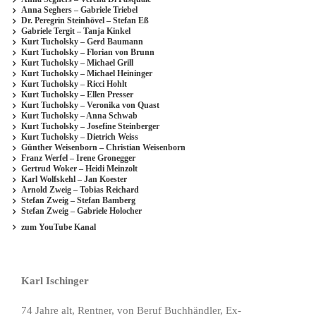
Anna Seghers – Gabriele Triebel
Dr. Peregrin Steinhövel – Stefan Eß
Gabriele Tergit – Tanja Kinkel
Kurt Tucholsky – Gerd Baumann
Kurt Tucholsky – Florian von Brunn
Kurt Tucholsky – Michael Grill
Kurt Tucholsky – Michael Heininger
Kurt Tucholsky – Ricci Hohlt
Kurt Tucholsky – Ellen Presser
Kurt Tucholsky – Veronika von Quast
Kurt Tucholsky – Anna Schwab
Kurt Tucholsky – Josefine Steinberger
Kurt Tucholsky – Dietrich Weiss
Günther Weisenborn – Christian Weisenborn
Franz Werfel – Irene Gronegger
Gertrud Woker – Heidi Meinzolt
Karl Wolfskehl – Jan Koester
Arnold Zweig – Tobias Reichard
Stefan Zweig – Stefan Bamberg
Stefan Zweig – Gabriele Holocher
zum YouTube Kanal
Karl Ischinger
74 Jahre alt, Rentner, von Beruf Buchhändler, Ex-