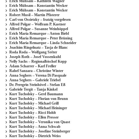
Erich Mühsam – Kathleen Wagner
Erich Mühsam – Konstantin Wecker
Erich Mühsam – Konstantin Wecker
Robert Musil – Martin Pfisterer
Carl von Ossietzky – fratzig vorgelesen
Alfred Polgar – Wolfram P. Kastner
Alfred Polgar – Susanne Weinhöppel
Erich Maria Remarque – Anton Biebl
Erich Maria Remarque – Peter Brüning
Erich Maria Remarque – Linda Schneider
Joachim Ringelnatz – Tasja de Blanc
Roda Roda – Wolfgang Sréter
Joseph Roth – Josef Vossenkuhl
Nelly Sachs – Regionalbischof Kopp
Adam Scharrer – Karl Freller
Rahel Sanzara – Christine Winter
Anna Seghers – Verena Di Pasquale
Anna Seghers – Gabriele Triebel
Dr. Peregrin Steinhövel – Stefan Eß
Gabriele Tergit – Tanja Kinkel
Kurt Tucholsky – Gerd Baumann
Kurt Tucholsky – Florian von Brunn
Kurt Tucholsky – Michael Grill
Kurt Tucholsky – Michael Heininger
Kurt Tucholsky – Ricci Hohlt
Kurt Tucholsky – Ellen Presser
Kurt Tucholsky – Veronika von Quast
Kurt Tucholsky – Anna Schwab
Kurt Tucholsky – Josefine Steinberger
Kurt Tucholsky – Dietrich Weiss