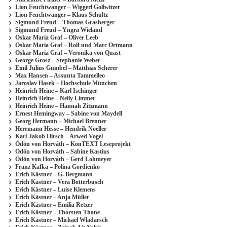
Lion Feuchtwanger – Wiggerl Gollwitzer
Lion Feuchtwanger – Klaus Schultz
Sigmund Freud – Thomas Grasberger
Sigmund Freud – Yngra Wieland
Oskar Maria Graf – Oliver Leeb
Oskar Maria Graf – Rolf und Marc Ortmann
Oskar Maria Graf – Veronika von Quast
George Grosz – Stephanie Weber
Emil Julius Gumbel – Matthias Scherer
Max Hansen – Assunta Tammelleo
Jaroslav Hasek – Hochschule München
Heinrich Heine – Karl Ischinger
Heinrich Heine – Nelly Limmer
Heinrich Heine – Hannah Zitzmann
Ernest Hemingway – Sabine von Maydell
Georg Hermann – Michael Brenner
Herrmann Hesse – Hendrik Noeller
Karl-Jakob Hirsch – Arwed Vogel
Ödön von Horváth – KonTEXT Leseprojekt
Ödön von Horváth – Sabine Kastius
Ödön von Horváth – Gerd Lohmeyer
Franz Kafka – Polina Gordienko
Erich Kästner – G. Bergmann
Erich Kästner – Vera Botterbusch
Erich Kästner – Luise Klemens
Erich Kästner – Anja Müller
Erich Kästner – Emilia Retzer
Erich Kästner – Thorsten Thane
Erich Kästner – Michael Wladarsch