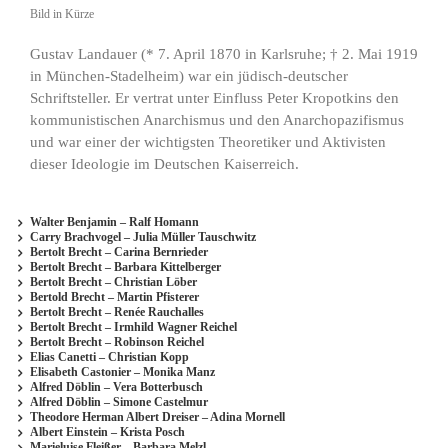
Bild in Kürze
Gustav Landauer (* 7. April 1870 in Karlsruhe; † 2. Mai 1919
in München-Stadelheim) war ein jüdisch-deutscher
Schriftsteller. Er vertrat unter Einfluss Peter Kropotkins den
kommunistischen Anarchismus und den Anarchopazifismus
und war einer der wichtigsten Theoretiker und Aktivisten
dieser Ideologie im Deutschen Kaiserreich.
Walter Benjamin – Ralf Homann
Carry Brachvogel – Julia Müller Tauschwitz
Bertolt Brecht – Carina Bernrieder
Bertolt Brecht – Barbara Kittelberger
Bertolt Brecht – Christian Löber
Bertold Brecht – Martin Pfisterer
Bertolt Brecht – Renée Rauchalles
Bertolt Brecht – Irmhild Wagner Reichel
Bertolt Brecht – Robinson Reichel
Elias Canetti – Christian Kopp
Elisabeth Castonier – Monika Manz
Alfred Döblin – Vera Botterbusch
Alfred Döblin – Simone Castelmur
Theodore Herman Albert Dreiser – Adina Mornell
Albert Einstein – Krista Posch
Marieluise Fleißer – Barbara Melzl