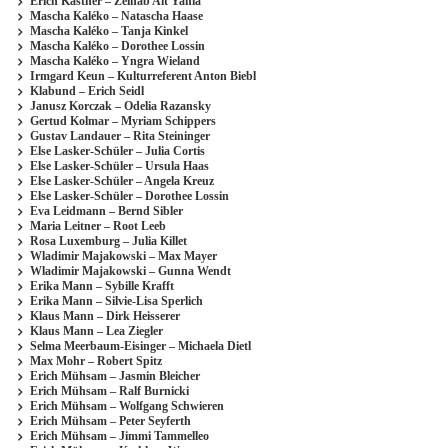
Erich Kästner – Zeinab Ait Yahia
Mascha Kaléko – Natascha Haase
Mascha Kaléko – Tanja Kinkel
Mascha Kaléko – Dorothee Lossin
Mascha Kaléko – Yngra Wieland
Irmgard Keun – Kulturreferent Anton Biebl
Klabund – Erich Seidl
Janusz Korczak – Odelia Razansky
Gertud Kolmar – Myriam Schippers
Gustav Landauer – Rita Steininger
Else Lasker-Schüler – Julia Cortis
Else Lasker-Schüler – Ursula Haas
Else Lasker-Schüler – Angela Kreuz
Else Lasker-Schüler – Dorothee Lossin
Eva Leidmann – Bernd Sibler
Maria Leitner – Root Leeb
Rosa Luxemburg – Julia Killet
Wladimir Majakowski – Max Mayer
Wladimir Majakowski – Gunna Wendt
Erika Mann – Sybille Krafft
Erika Mann – Silvie-Lisa Sperlich
Klaus Mann – Dirk Heisserer
Klaus Mann – Lea Ziegler
Selma Meerbaum-Eisinger – Michaela Dietl
Max Mohr – Robert Spitz
Erich Mühsam – Jasmin Bleicher
Erich Mühsam – Ralf Burnicki
Erich Mühsam – Wolfgang Schwieren
Erich Mühsam – Peter Seyferth
Erich Mühsam – Jimmi Tammelleo